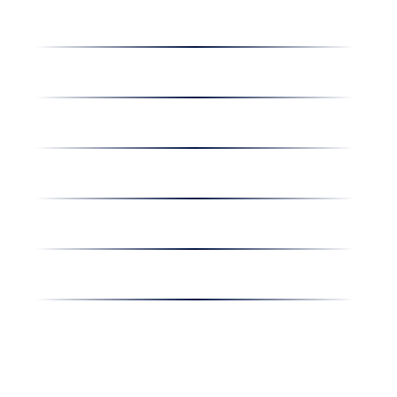
Dolgozz nálunk
Hírek
Kapcsolat
Amiben egyetértünk
Nyereményjáték
Nyílt nap
Részvényesi hirdetmények