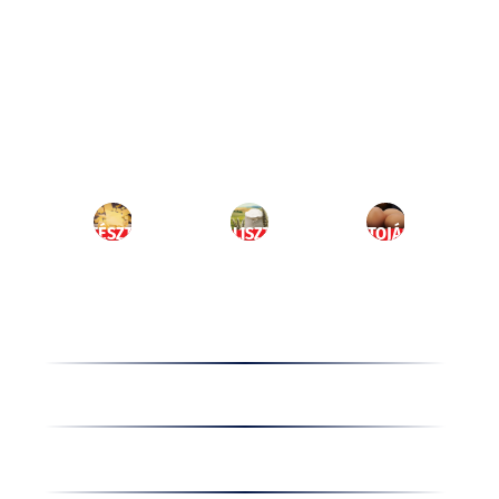
Ugrás
a
HU
tartalomhoz
MENÜ
TÉSZTA
LISZT
TOJÁS
Termékek
Receptek
Cégünkről