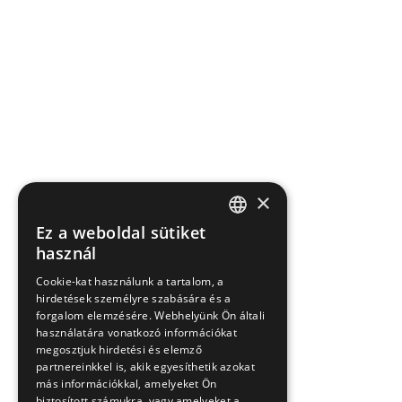
×
Ez a weboldal sütiket
HUNGARIAN
használ
EN
Cookie-kat használunk a tartalom, a
hirdetések személyre szabására és a
SK
forgalom elemzésére. Webhelyünk Ön általi
RO
használatára vonatkozó információkat
megosztjuk hirdetési és elemző
partnereinkkel is, akik egyesíthetik azokat
más információkkal, amelyeket Ön
biztosított számukra, vagy amelyeket a