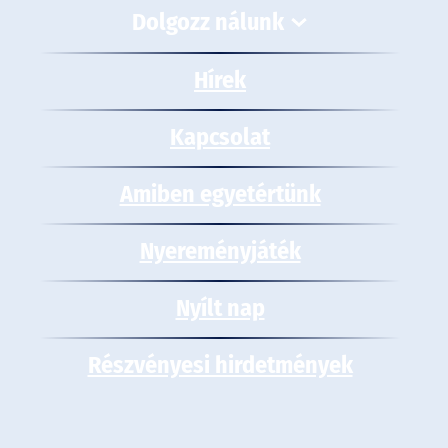
Dolgozz nálunk
Hírek
Kapcsolat
Amiben egyetértünk
Nyereményjáték
Nyílt nap
Részvényesi hirdetmények