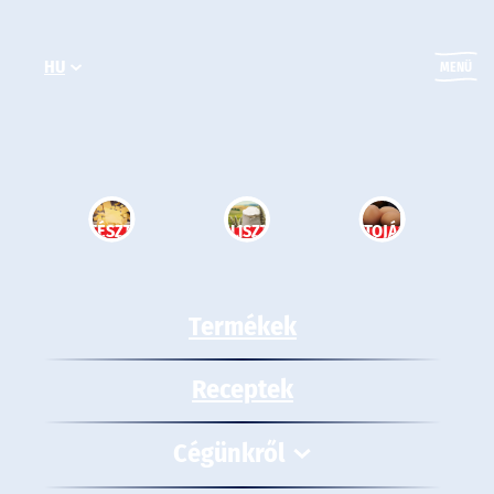
Ugrás
a
HU
tartalomhoz
MENÜ
TÉSZTA
LISZT
TOJÁS
Termékek
Receptek
Cégünkről