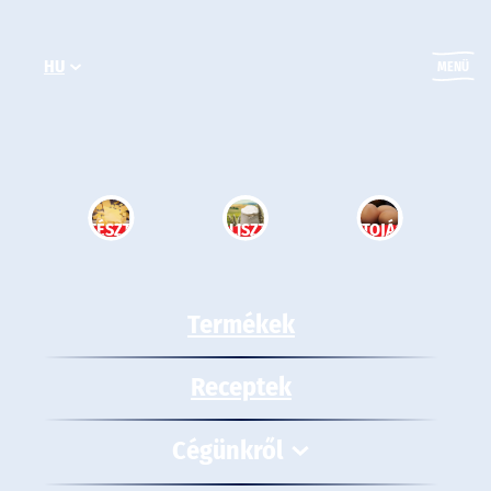
Ugrás
a
HU
tartalomhoz
MENÜ
TÉSZTA
LISZT
TOJÁS
Termékek
Receptek
Cégünkről