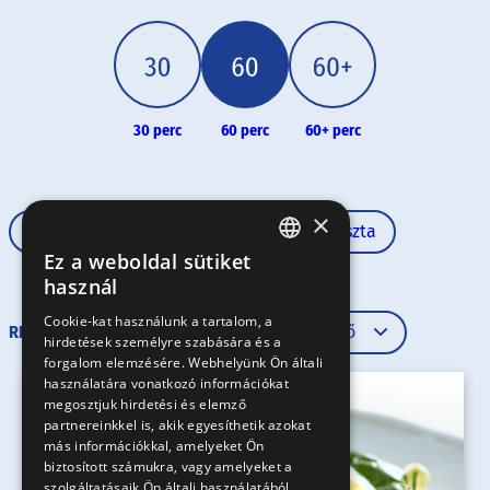
30 perc
60 perc
60+ perc
×
60 perc
Haladó
Rövid tészta
Ez a weboldal sütiket
HUNGARIAN
használ
EN
Cookie-kat használunk a tartalom, a
RENDEZÉS
hirdetések személyre szabására és a
SK
forgalom elemzésére. Webhelyünk Ön általi
RO
használatára vonatkozó információkat
megosztjuk hirdetési és elemző
partnereinkkel is, akik egyesíthetik azokat
más információkkal, amelyeket Ön
biztosított számukra, vagy amelyeket a
szolgáltatásaik Ön általi használatából