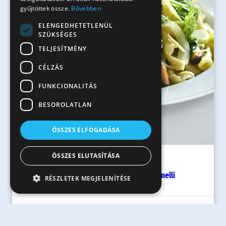
gyűjtöttek össze.
Bővebben
ELENGEDHETETLENÜL
SZÜKSÉGES
TELJESÍTMÉNY
CÉLZÁS
FUNKCIONALITÁS
BESOROLATLAN
ÖSSZES ELFOGADÁSA
ÖSSZES ELUTASÍTÁSA
40 perc
Fehérboros, parajos, kagylós Gemelli
RÉSZLETEK MEGJELENÍTÉSE