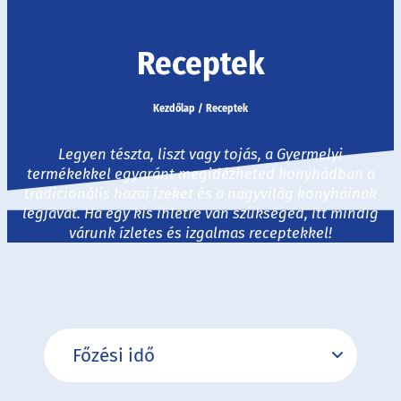
Receptek
Kezdőlap
/
Receptek
Legyen tészta, liszt vagy tojás, a Gyermelyi
termékekkel egyaránt megidézheted konyhádban a
tradicionális hazai ízeket és a nagyvilág konyháinak
legjavát. Ha egy kis ihletre van szükséged, itt mindig
várunk ízletes és izgalmas receptekkel!