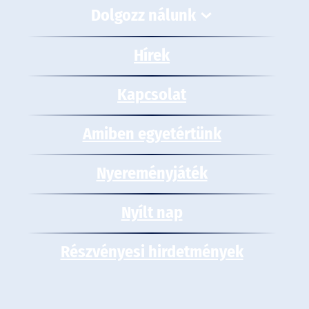
Dolgozz nálunk
Hírek
Kapcsolat
Amiben egyetértünk
Nyereményjáték
Nyílt nap
Részvényesi hirdetmények