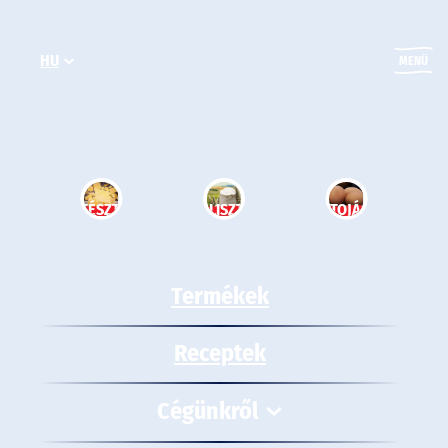
Ugrás
a
HU
tartalomhoz
MENÜ
TÉSZTA
LISZT
TOJÁS
Termékek
Receptek
Cégünkről