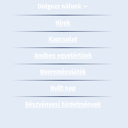
Dolgozz nálunk
Hírek
Kapcsolat
Amiben egyetértünk
Nyereményjáték
Nyílt nap
Részvényesi hirdetmények