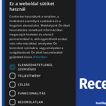
Ez a weboldal sütiket
HUNGARIAN
használ
EN
Cookie-kat használunk a tartalom, a
hirdetések személyre szabására és a
SK
forgalom elemzésére. Webhelyünk Ön általi
RO
használatára vonatkozó információkat
megosztjuk hirdetési és elemző
partnereinkkel is, akik egyesíthetik azokat
más információkkal, amelyeket Ön
biztosított számukra, vagy amelyeket a
szolgáltatásaik Ön általi használatából
gyűjtöttek össze.
Bővebben
ELENGEDHETETLENÜL
SZÜKSÉGES
TELJESÍTMÉNY
Rec
CÉLZÁS
FUNKCIONALITÁS
BESOROLATLAN
Kezdőla