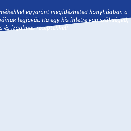
 termékekkel egyaránt megidézheted konyhádban a
háinak legjavát. Ha egy kis ihletre van szükséged,
es és izgalmas receptekkel!
30 perc
60 perc
60+ perc