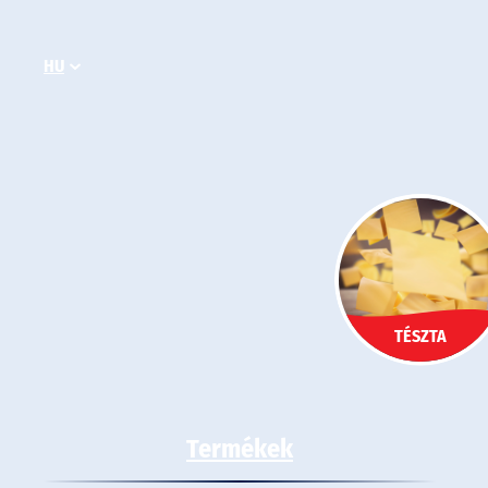
Ugrás
a
HU
tartalomhoz
TÉSZTA
Termékek