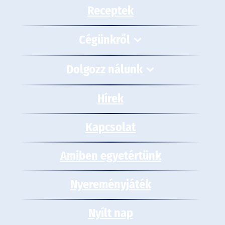
Receptek
Cégünkről
Dolgozz nálunk
Hírek
Kapcsolat
Amiben egyetértünk
Nyereményjáték
Nyílt nap