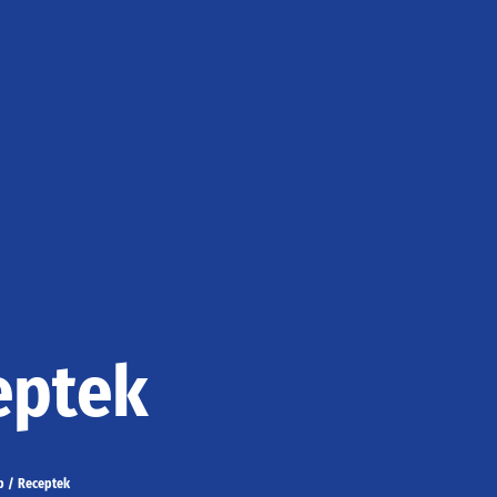
eptek
p
/
Receptek