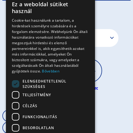
Ez a weboldal sütiket
HUNGARIAN
használ
EN
Cookie-kat használunk a tartalom, a
hirdetések személyre szabására és a
SK
forgalom elemzésére. Webhelyünk Ön általi
RO
használatára vonatkozó információkat
megosztjuk hirdetési és elemző
partnereinkkel is, akik egyesíthetik azokat
más információkkal, amelyeket Ön
biztosított számukra, vagy amelyeket a
szolgáltatásaik Ön általi használatából
gyűjtöttek össze.
Bővebben
ELENGEDHETETLENÜL
SZÜKSÉGES
30 perc
60 perc
60+ perc
TELJESÍTMÉNY
CÉLZÁS
Haladó
Halas
60 perc
FUNKCIONALITÁS
Rövid tészta
BESOROLATLAN