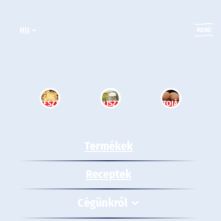
Ugrás
a
HU
tartalomhoz
MENÜ
TÉSZTA
LISZT
TOJÁS
Termékek
Receptek
Cégünkről