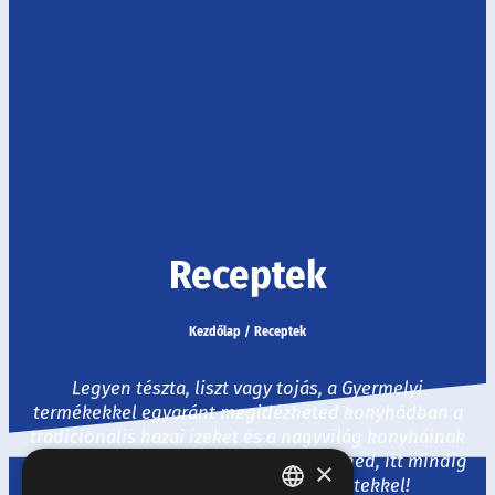
Receptek
Kezdőlap
/
Receptek
Legyen tészta, liszt vagy tojás, a Gyermelyi
termékekkel egyaránt megidézheted konyhádban a
tradicionális hazai ízeket és a nagyvilág konyháinak
legjavát. Ha egy kis ihletre van szükséged, itt mindig
×
várunk ízletes és izgalmas receptekkel!