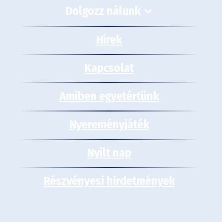
Dolgozz nálunk
Hírek
Kapcsolat
Amiben egyetértünk
Nyereményjáték
Nyílt nap
Részvényesi hirdetmények