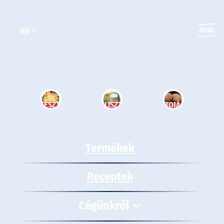
Ugrás
a
HU
tartalomhoz
MENÜ
TÉSZTA
LISZT
TOJÁS
Termékek
Receptek
Cégünkről