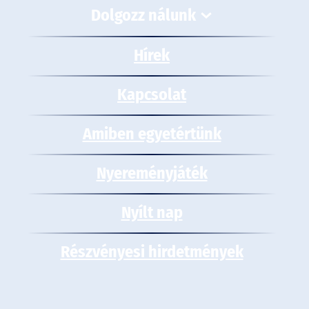
Dolgozz nálunk
Hírek
Kapcsolat
Amiben egyetértünk
Nyereményjáték
Nyílt nap
Részvényesi hirdetmények