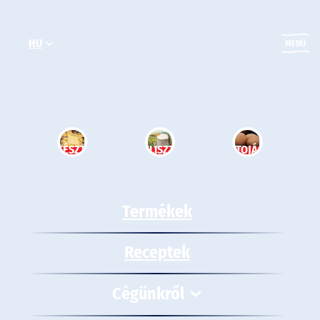
Ugrás
a
HU
tartalomhoz
MENÜ
TÉSZTA
LISZT
TOJÁS
Termékek
Receptek
Cégünkről