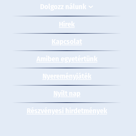
Dolgozz nálunk
Hírek
Kapcsolat
Amiben egyetértünk
Nyereményjáték
Nyílt nap
Részvényesi hirdetmények