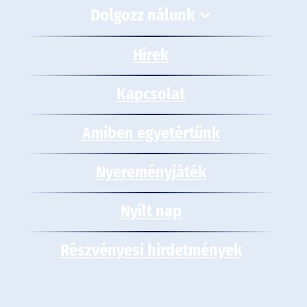
Dolgozz nálunk
Hírek
Kapcsolat
Amiben egyetértünk
Nyereményjáték
Nyílt nap
Részvényesi hirdetmények