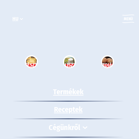
Ugrás
a
HU
tartalomhoz
MENÜ
TÉSZTA
LISZT
TOJÁS
Termékek
Receptek
Cégünkről