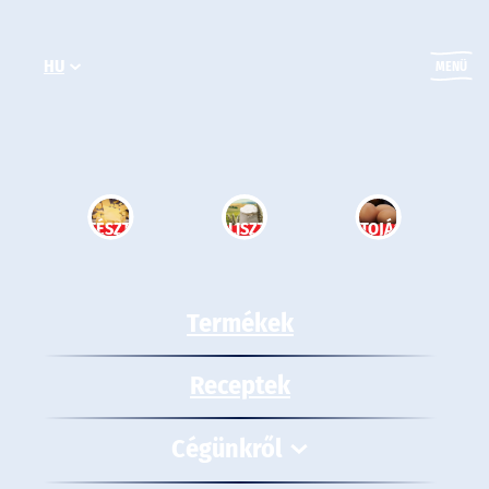
Ugrás
a
HU
tartalomhoz
MENÜ
TÉSZTA
LISZT
TOJÁS
Termékek
Receptek
Cégünkről