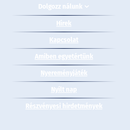
Dolgozz nálunk
Hírek
Kapcsolat
Amiben egyetértünk
Nyereményjáték
Nyílt nap
Részvényesi hirdetmények