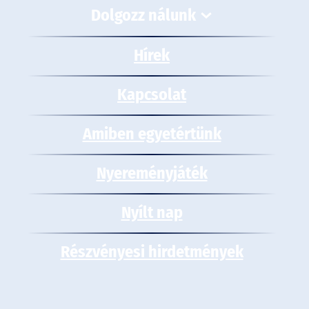
Dolgozz nálunk
Hírek
Kapcsolat
Amiben egyetértünk
Nyereményjáték
Nyílt nap
Részvényesi hirdetmények