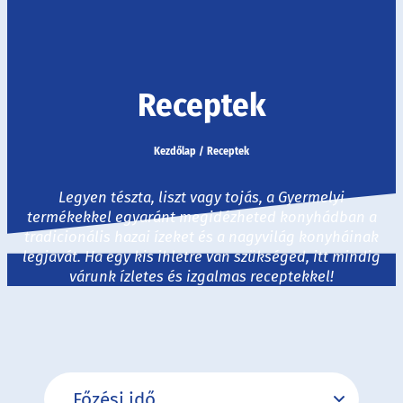
Receptek
Kezdőlap
/
Receptek
Legyen tészta, liszt vagy tojás, a Gyermelyi
termékekkel egyaránt megidézheted konyhádban a
tradicionális hazai ízeket és a nagyvilág konyháinak
legjavát. Ha egy kis ihletre van szükséged, itt mindig
várunk ízletes és izgalmas receptekkel!