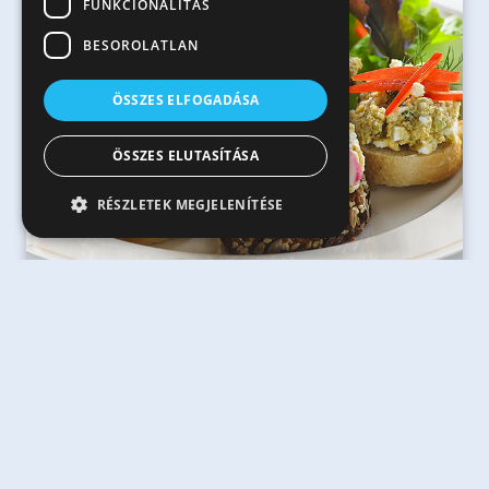
FUNKCIONALITÁS
BESOROLATLAN
ÖSSZES ELFOGADÁSA
ÖSSZES ELUTASÍTÁSA
RÉSZLETEK MEGJELENÍTÉSE
20 perc
Tojáskrémes falatkák