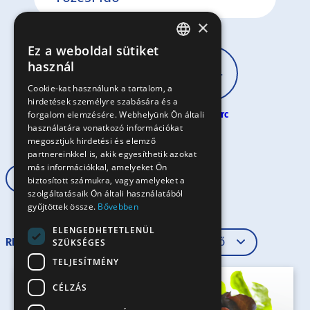
×
Ez a weboldal sütiket
HUNGARIAN
használ
EN
Cookie-kat használunk a tartalom, a
hirdetések személyre szabására és a
SK
forgalom elemzésére. Webhelyünk Ön általi
30 perc
60 perc
60+ perc
RO
használatára vonatkozó információkat
megosztjuk hirdetési és elemző
partnereinkkel is, akik egyesíthetik azokat
más információkkal, amelyeket Ön
Vegetáriánus
30 perc
biztosított számukra, vagy amelyeket a
szolgáltatásaik Ön általi használatából
gyűjtöttek össze.
Bővebben
ELENGEDHETETLENÜL
RENDEZÉS
SZÜKSÉGES
TELJESÍTMÉNY
CÉLZÁS