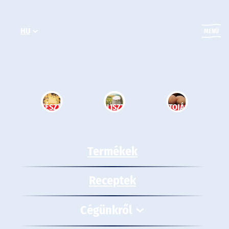
Ugrás
a
HU
tartalomhoz
MENÜ
TÉSZTA
LISZT
TOJÁS
Termékek
Receptek
Cégünkről