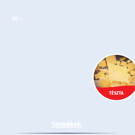
Ugrás
a
HU
tartalomhoz
TÉSZTA
Termékek