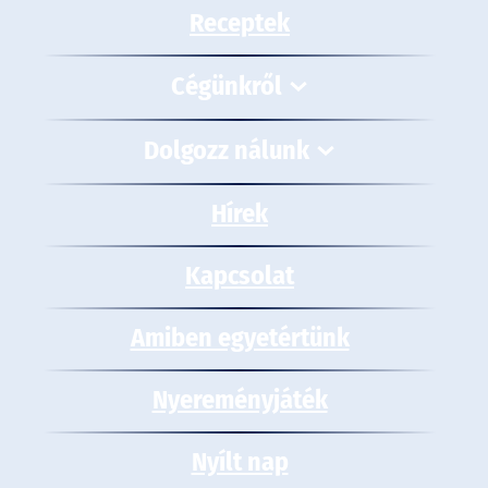
Receptek
Cégünkről
Dolgozz nálunk
Hírek
Kapcsolat
Amiben egyetértünk
Nyereményjáték
Nyílt nap