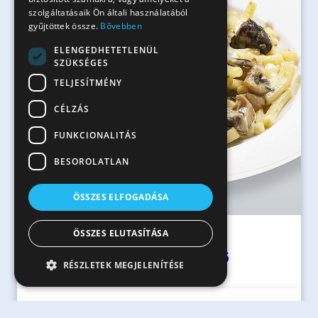
szolgáltatásaik Ön általi használatából
gyűjtöttek össze.
Bővebben
ELENGEDHETETLENÜL
SZÜKSÉGES
TELJESÍTMÉNY
CÉLZÁS
FUNKCIONALITÁS
BESOROLATLAN
ÖSSZES ELFOGADÁSA
ÖSSZES ELUTASÍTÁSA
40 perc
Sajtban sült gombás rövidcső
RÉSZLETEK MEGJELENÍTÉSE