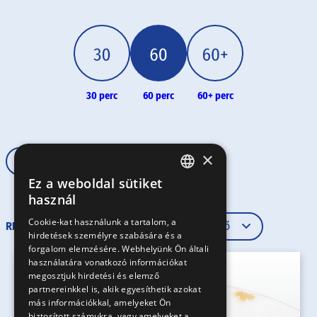
30 perc
60 perc
60+ perc
×
Rövid tészta
60 perc
Ez a weboldal sütiket
HUNGARIAN
használ
EN
Cookie-kat használunk a tartalom, a
RENDEZÉS
hirdetések személyre szabására és a
SK
forgalom elemzésére. Webhelyünk Ön általi
RO
használatára vonatkozó információkat
megosztjuk hirdetési és elemző
partnereinkkel is, akik egyesíthetik azokat
más információkkal, amelyeket Ön
biztosított számukra, vagy amelyeket a