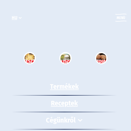
Ugrás
a
HU
tartalomhoz
MENÜ
TÉSZTA
LISZT
TOJÁS
Termékek
Receptek
Cégünkről