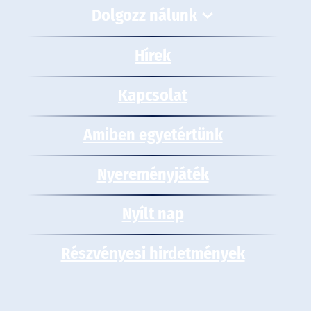
Dolgozz nálunk
Hírek
Kapcsolat
Amiben egyetértünk
Nyereményjáték
Nyílt nap
Részvényesi hirdetmények