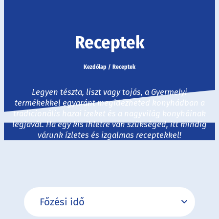
Receptek
Kezdőlap
/
Receptek
Legyen tészta, liszt vagy tojás, a Gyermelyi
termékekkel egyaránt megidézheted konyhádban a
tradicionális hazai ízeket és a nagyvilág konyháinak
legjavát. Ha egy kis ihletre van szükséged, itt mindig
várunk ízletes és izgalmas receptekkel!