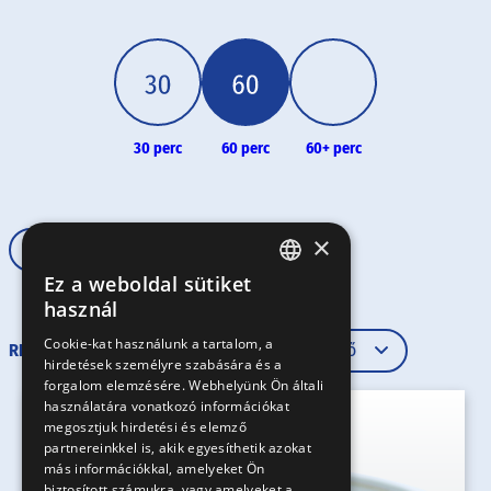
30 perc
60 perc
60+ perc
×
Rövid tészta
60 perc
Ez a weboldal sütiket
HUNGARIAN
használ
EN
Cookie-kat használunk a tartalom, a
RENDEZÉS
hirdetések személyre szabására és a
SK
forgalom elemzésére. Webhelyünk Ön általi
RO
használatára vonatkozó információkat
megosztjuk hirdetési és elemző
partnereinkkel is, akik egyesíthetik azokat
más információkkal, amelyeket Ön
biztosított számukra, vagy amelyeket a