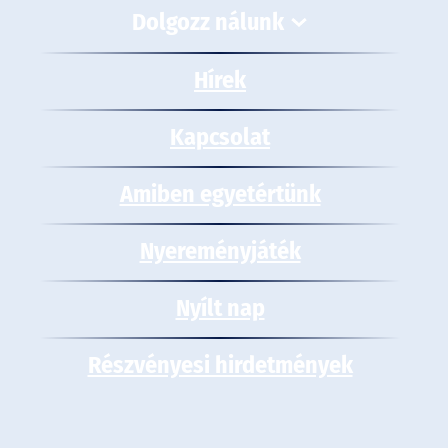
Dolgozz nálunk
Hírek
Kapcsolat
Amiben egyetértünk
Nyereményjáték
Nyílt nap
Részvényesi hirdetmények