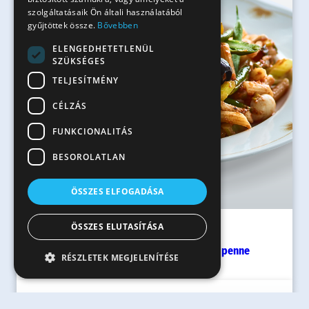
szolgáltatásaik Ön általi használatából
gyűjtöttek össze.
Bővebben
ELENGEDHETETLENÜL
SZÜKSÉGES
TELJESÍTMÉNY
CÉLZÁS
FUNKCIONALITÁS
BESOROLATLAN
ÖSSZES ELFOGADÁSA
ÖSSZES ELUTASÍTÁSA
40 perc
Balzsamecetes, sok zöldséges Mini penne
RÉSZLETEK MEGJELENÍTÉSE