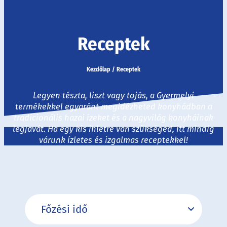
Receptek
Kezdőlap
/
Receptek
Legyen tészta, liszt vagy tojás, a Gyermelyi
termékekkel egyaránt megidézheted konyhádban a
tradicionális hazai ízeket és a nagyvilág konyháinak
legjavát. Ha egy kis ihletre van szükséged, itt mindig
várunk ízletes és izgalmas receptekkel!