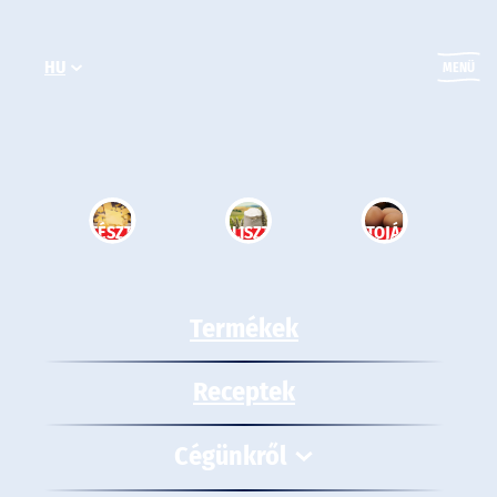
Ugrás
a
HU
tartalomhoz
MENÜ
TÉSZTA
LISZT
TOJÁS
Termékek
Receptek
Cégünkről