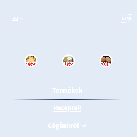
Ugrás
a
HU
tartalomhoz
MENÜ
TÉSZTA
LISZT
TOJÁS
Termékek
Receptek
Cégünkről