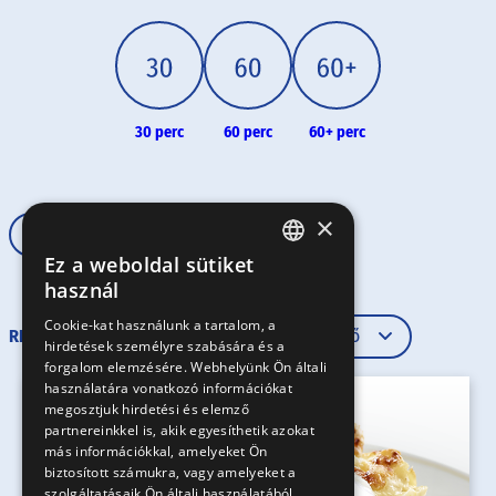
30 perc
60 perc
60+ perc
×
Haladó
Ez a weboldal sütiket
HUNGARIAN
használ
EN
Cookie-kat használunk a tartalom, a
RENDEZÉS
hirdetések személyre szabására és a
SK
forgalom elemzésére. Webhelyünk Ön általi
RO
használatára vonatkozó információkat
megosztjuk hirdetési és elemző
partnereinkkel is, akik egyesíthetik azokat
más információkkal, amelyeket Ön
biztosított számukra, vagy amelyeket a
szolgáltatásaik Ön általi használatából