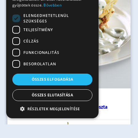
gyűjtöttek össze.
Bővebben
ELENGEDHETETLENÜL
SZÜKSÉGES
TELJESÍTMÉNY
CÉLZÁS
FUNKCIONALITÁS
BESOROLATLAN
ÖSSZES ELFOGADÁSA
ÖSSZES ELUTASÍTÁSA
60 perc
Cukkinis, kolbászos tálban sült tészta
RÉSZLETEK MEGJELENÍTÉSE