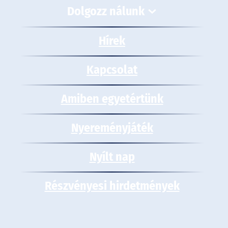
Dolgozz nálunk
Hírek
Kapcsolat
Amiben egyetértünk
Nyereményjáték
Nyílt nap
Részvényesi hirdetmények