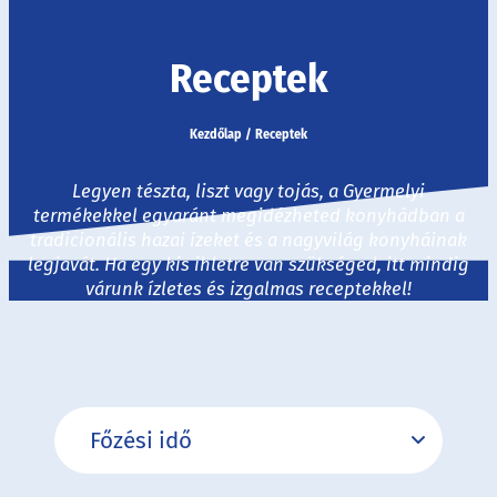
Receptek
Kezdőlap
/
Receptek
Legyen tészta, liszt vagy tojás, a Gyermelyi
termékekkel egyaránt megidézheted konyhádban a
tradicionális hazai ízeket és a nagyvilág konyháinak
legjavát. Ha egy kis ihletre van szükséged, itt mindig
várunk ízletes és izgalmas receptekkel!