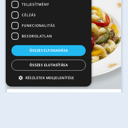
TELJESÍTMÉNY
CÉLZÁS
FUNKCIONALITÁS
BESOROLATLAN
ÖSSZES ELFOGADÁSA
ÖSSZES ELUTASÍTÁSA
RÉSZLETEK MEGJELENÍTÉSE
60 perc
Currys pulykacsíkok pirított paprikával, szarvacskával