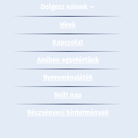
Dolgozz nálunk
Hírek
Kapcsolat
Amiben egyetértünk
Nyereményjáték
Nyílt nap
Részvényesi hirdetmények