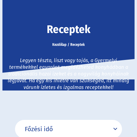
Receptek
Kezdőlap
/
Receptek
Legyen tészta, liszt vagy tojás, a Gyermelyi
termékekkel egyaránt megidézheted konyhádban a
tradicionális hazai ízeket és a nagyvilág konyháinak
legjavát. Ha egy kis ihletre van szükséged, itt mindig
várunk ízletes és izgalmas receptekkel!