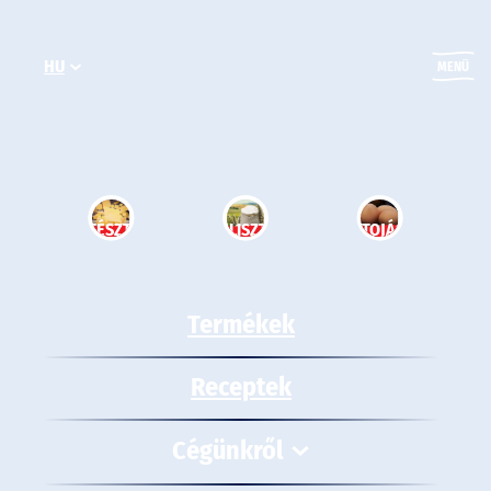
Ugrás
a
HU
tartalomhoz
MENÜ
TÉSZTA
LISZT
TOJÁS
Termékek
Receptek
Cégünkről