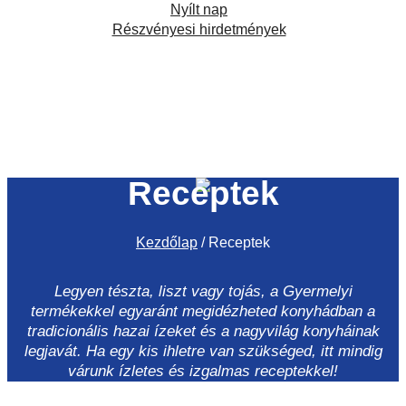
Nyílt nap
Részvényesi hirdetmények
Facebook
Instagram
TikTok
Receptek
Kezdőlap
/
Receptek
Legyen tészta, liszt vagy tojás, a Gyermelyi
termékekkel egyaránt megidézheted konyhádban a
tradicionális hazai ízeket és a nagyvilág konyháinak
legjavát. Ha egy kis ihletre van szükséged, itt mindig
várunk ízletes és izgalmas receptekkel!