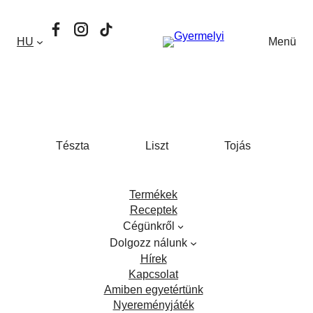
Ugrás
Facebook
Instagram
TikTok
a
HU
Menü
tartalomhoz
Tészta
Liszt
Tojás
Termékek
Receptek
Cégünkről
Dolgozz nálunk
Hírek
Kapcsolat
Amiben egyetértünk
Nyereményjáték