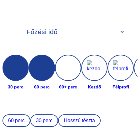
30 perc
60 perc
60+ perc
Kezdő
Félprofi
60 perc
30 perc
Hosszú tészta