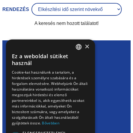
RENDEZÉS
A keresés nem hozott találatot!
×
Ez a weboldal sütiket
HUNGARIAN
használ
EN
Cookie-kat használunk a tartalom, a
hirdetések személyre szabására és a
SK
forgalom elemzésére. Webhelyünk Ön általi
RO
használatára vonatkozó információkat
megosztjuk hirdetési és elemző
KÖVESS MINKET
partnereinkkel is, akik egyesíthetik azokat
Facebook
Instagram
TikTok
más információkkal, amelyeket Ön
biztosított számukra, vagy amelyeket a
szolgáltatásaik Ön általi használatából
gyűjtöttek össze.
Bővebben
NAVIGÁCIÓ