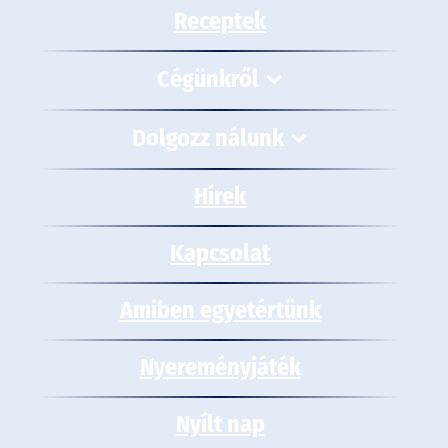
Receptek
Cégünkről
Dolgozz nálunk
Hírek
Kapcsolat
Amiben egyetértünk
Nyereményjáték
Nyílt nap