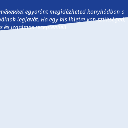
 termékekkel egyaránt megidézheted konyhádban a
háinak legjavát. Ha egy kis ihletre van szükséged,
es és izgalmas receptekkel!
30 perc
60 perc
60+ perc