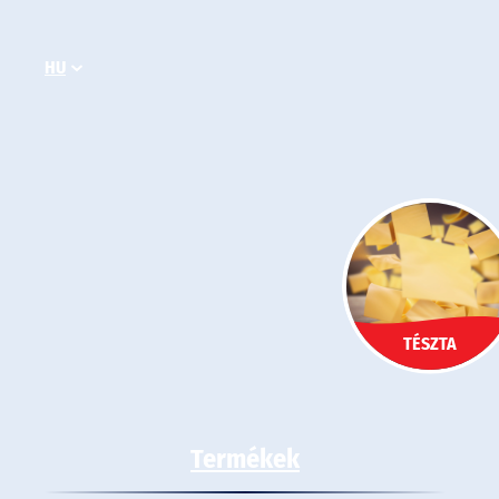
Ugrás
a
HU
tartalomhoz
TÉSZTA
Termékek