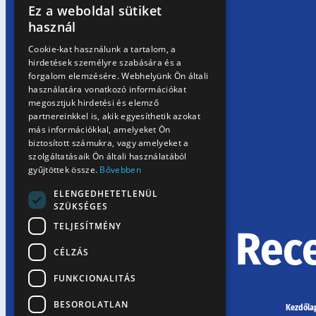
Ez a weboldal sütiket
HUNGARIAN
használ
EN
Cookie-kat használunk a tartalom, a
hirdetések személyre szabására és a
SK
forgalom elemzésére. Webhelyünk Ön általi
RO
használatára vonatkozó információkat
megosztjuk hirdetési és elemző
partnereinkkel is, akik egyesíthetik azokat
más információkkal, amelyeket Ön
biztosított számukra, vagy amelyeket a
szolgáltatásaik Ön általi használatából
gyűjtöttek össze.
Bővebben
ELENGEDHETETLENÜL
SZÜKSÉGES
TELJESÍTMÉNY
Rec
CÉLZÁS
FUNKCIONALITÁS
BESOROLATLAN
Kezdőla