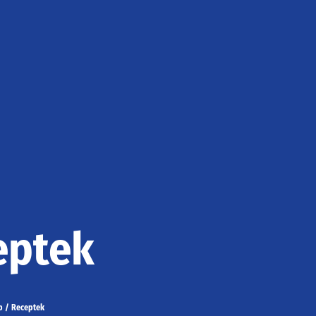
eptek
p
/
Receptek