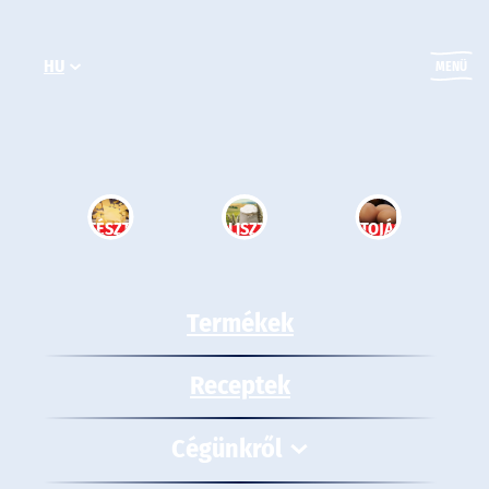
Ugrás
a
HU
tartalomhoz
MENÜ
TÉSZTA
LISZT
TOJÁS
Termékek
Receptek
Cégünkről