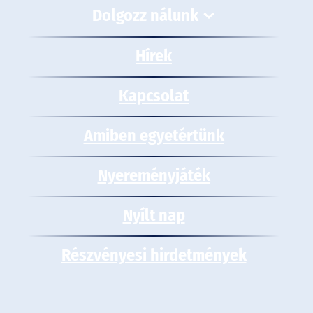
Dolgozz nálunk
Hírek
Kapcsolat
Amiben egyetértünk
Nyereményjáték
Nyílt nap
Részvényesi hirdetmények