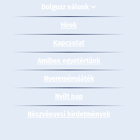
Dolgozz nálunk
Hírek
Kapcsolat
Amiben egyetértünk
Nyereményjáték
Nyílt nap
Részvényesi hirdetmények