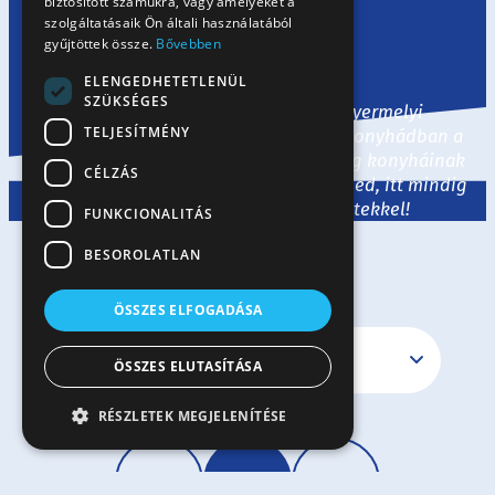
biztosított számukra, vagy amelyeket a
szolgáltatásaik Ön általi használatából
gyűjtöttek össze.
Bővebben
Kezdőlap
/
Receptek
ELENGEDHETETLENÜL
SZÜKSÉGES
Legyen tészta, liszt vagy tojás, a Gyermelyi
TELJESÍTMÉNY
termékekkel egyaránt megidézheted konyhádban a
tradicionális hazai ízeket és a nagyvilág konyháinak
CÉLZÁS
legjavát. Ha egy kis ihletre van szükséged, itt mindig
várunk ízletes és izgalmas receptekkel!
FUNKCIONALITÁS
BESOROLATLAN
ÖSSZES ELFOGADÁSA
ÖSSZES ELUTASÍTÁSA
RÉSZLETEK MEGJELENÍTÉSE