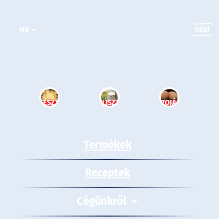
Ugrás
a
HU
tartalomhoz
MENÜ
TÉSZTA
LISZT
TOJÁS
Termékek
Receptek
Cégünkről