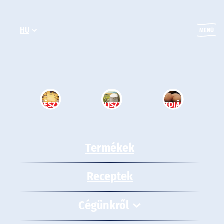
Ugrás
a
HU
tartalomhoz
MENÜ
TÉSZTA
LISZT
TOJÁS
Termékek
Receptek
Cégünkről