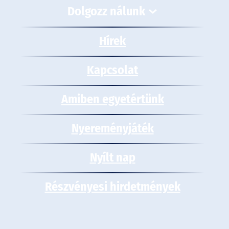
Dolgozz nálunk
Hírek
Kapcsolat
Amiben egyetértünk
Nyereményjáték
Nyílt nap
Részvényesi hirdetmények