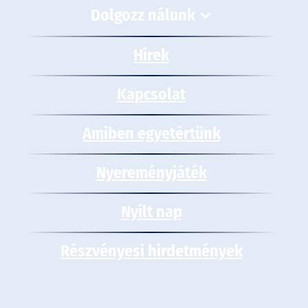
Dolgozz nálunk
Hírek
Kapcsolat
Amiben egyetértünk
Nyereményjáték
Nyílt nap
Részvényesi hirdetmények