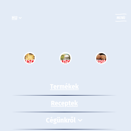
Ugrás
a
HU
tartalomhoz
MENÜ
TÉSZTA
LISZT
TOJÁS
Termékek
Receptek
Cégünkről