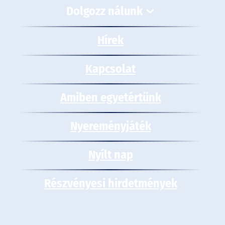
Dolgozz nálunk
Hírek
Kapcsolat
Amiben egyetértünk
Nyereményjáték
Nyílt nap
Részvényesi hirdetmények