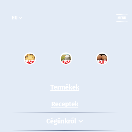
Ugrás
a
HU
tartalomhoz
MENÜ
TÉSZTA
LISZT
TOJÁS
Termékek
Receptek
Cégünkről