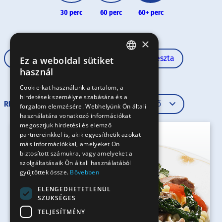
30 perc
60 perc
60+ perc
×
60+ perc
Haladó
Rövid tészta
Ez a weboldal sütiket
HUNGARIAN
használ
EN
Cookie-kat használunk a tartalom, a
hirdetések személyre szabására és a
SK
RENDEZÉS
forgalom elemzésére. Webhelyünk Ön általi
RO
használatára vonatkozó információkat
megosztjuk hirdetési és elemző
partnereinkkel is, akik egyesíthetik azokat
más információkkal, amelyeket Ön
biztosított számukra, vagy amelyeket a
szolgáltatásaik Ön általi használatából
gyűjtöttek össze.
Bővebben
ELENGEDHETETLENÜL
SZÜKSÉGES
TELJESÍTMÉNY