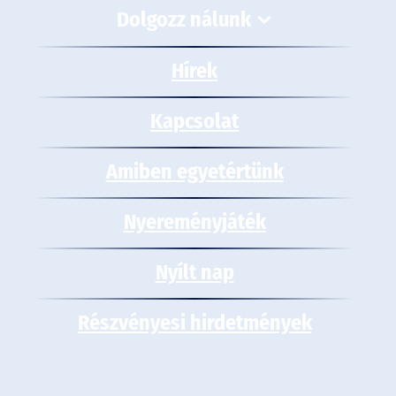
Dolgozz nálunk
Hírek
Kapcsolat
Amiben egyetértünk
Nyereményjáték
Nyílt nap
Részvényesi hirdetmények