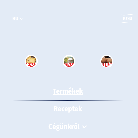
Ugrás
a
HU
tartalomhoz
MENÜ
TÉSZTA
LISZT
TOJÁS
Termékek
Receptek
Cégünkről