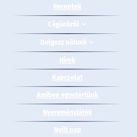
Receptek
Cégünkről
Dolgozz nálunk
Hírek
Kapcsolat
Amiben egyetértünk
Nyereményjáték
Nyílt nap