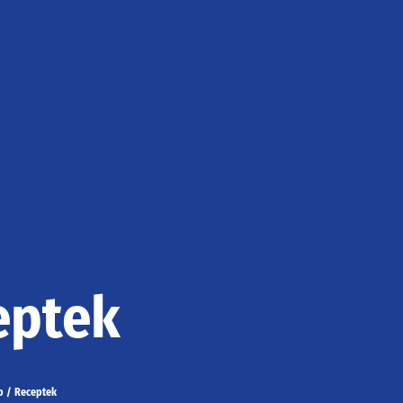
eptek
p
/
Receptek