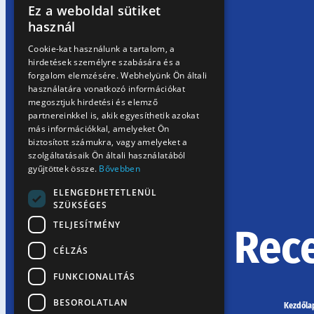
Ez a weboldal sütiket
HUNGARIAN
használ
EN
Cookie-kat használunk a tartalom, a
hirdetések személyre szabására és a
SK
forgalom elemzésére. Webhelyünk Ön általi
RO
használatára vonatkozó információkat
megosztjuk hirdetési és elemző
partnereinkkel is, akik egyesíthetik azokat
más információkkal, amelyeket Ön
biztosított számukra, vagy amelyeket a
szolgáltatásaik Ön általi használatából
gyűjtöttek össze.
Bővebben
ELENGEDHETETLENÜL
SZÜKSÉGES
TELJESÍTMÉNY
Rec
CÉLZÁS
FUNKCIONALITÁS
BESOROLATLAN
Kezdőla