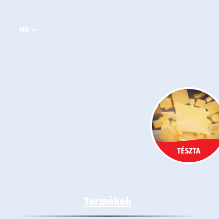
Ugrás
a
HU
tartalomhoz
TÉSZTA
Termékek