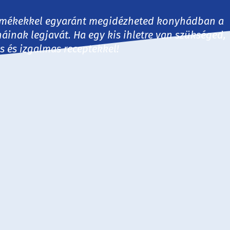
 termékekkel egyaránt megidézheted konyhádban a
háinak legjavát. Ha egy kis ihletre van szükséged,
es és izgalmas receptekkel!
30 perc
60 perc
60+ perc