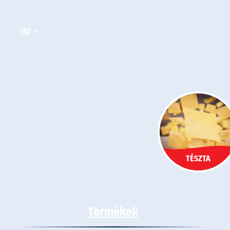
Ugrás
a
HU
tartalomhoz
TÉSZTA
Termékek