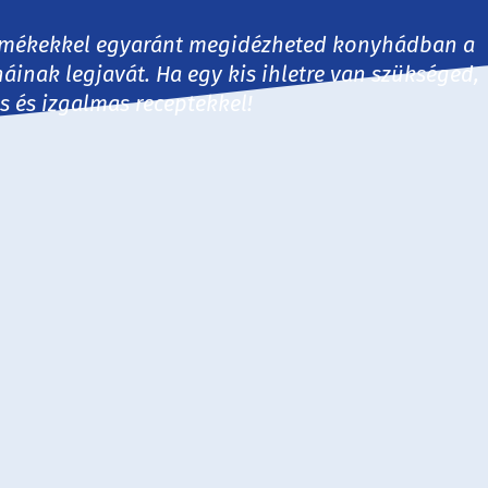
 termékekkel egyaránt megidézheted konyhádban a
háinak legjavát. Ha egy kis ihletre van szükséged,
es és izgalmas receptekkel!
30 perc
60 perc
60+ perc