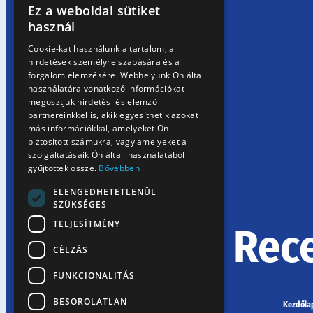
Ez a weboldal sütiket
HUNGARIAN
használ
EN
Cookie-kat használunk a tartalom, a
hirdetések személyre szabására és a
SK
forgalom elemzésére. Webhelyünk Ön általi
RO
használatára vonatkozó információkat
megosztjuk hirdetési és elemző
partnereinkkel is, akik egyesíthetik azokat
más információkkal, amelyeket Ön
biztosított számukra, vagy amelyeket a
szolgáltatásaik Ön általi használatából
gyűjtöttek össze.
Bővebben
ELENGEDHETETLENÜL
SZÜKSÉGES
TELJESÍTMÉNY
Rec
CÉLZÁS
FUNKCIONALITÁS
BESOROLATLAN
Kezdőla