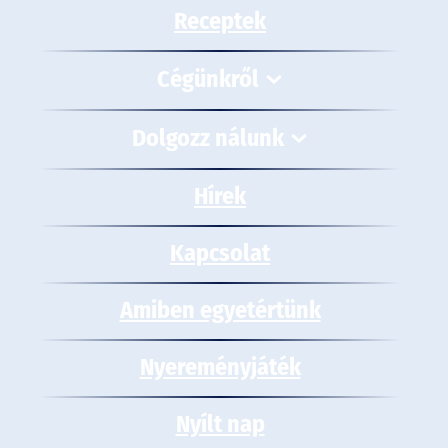
Receptek
Cégünkről
Dolgozz nálunk
Hírek
Kapcsolat
Amiben egyetértünk
Nyereményjáték
Nyílt nap