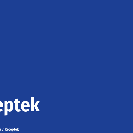
eptek
p
/
Receptek