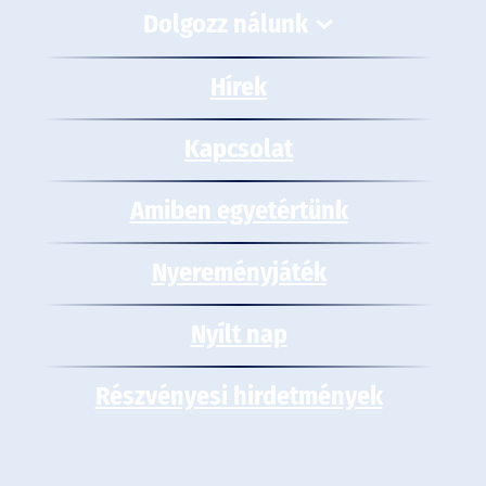
Dolgozz nálunk
Hírek
Kapcsolat
Amiben egyetértünk
Nyereményjáték
Nyílt nap
Részvényesi hirdetmények