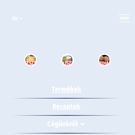
Ugrás
a
HU
tartalomhoz
MENÜ
TÉSZTA
LISZT
TOJÁS
Termékek
Receptek
Cégünkről