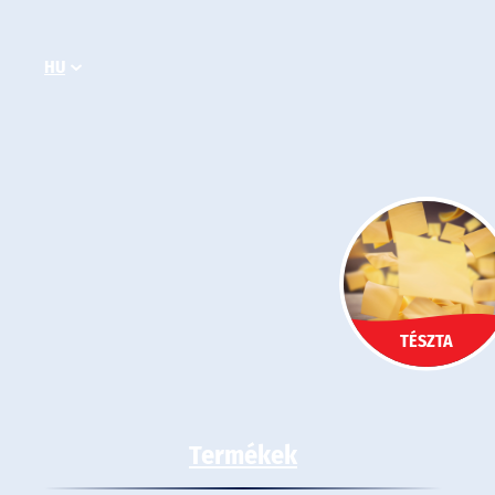
Ugrás
a
HU
tartalomhoz
TÉSZTA
Termékek