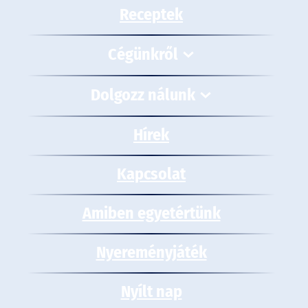
Receptek
Cégünkről
Dolgozz nálunk
Hírek
Kapcsolat
Amiben egyetértünk
Nyereményjáték
Nyílt nap