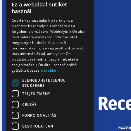
Ez a weboldal sütiket
HUNGARIAN
használ
EN
Cookie-kat használunk a tartalom, a
hirdetések személyre szabására és a
SK
forgalom elemzésére. Webhelyünk Ön általi
RO
használatára vonatkozó információkat
megosztjuk hirdetési és elemző
partnereinkkel is, akik egyesíthetik azokat
más információkkal, amelyeket Ön
biztosított számukra, vagy amelyeket a
szolgáltatásaik Ön általi használatából
gyűjtöttek össze.
Bővebben
ELENGEDHETETLENÜL
SZÜKSÉGES
TELJESÍTMÉNY
Rec
CÉLZÁS
FUNKCIONALITÁS
BESOROLATLAN
Kezdőla