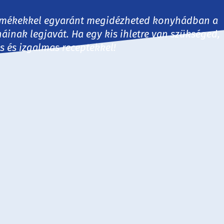
 termékekkel egyaránt megidézheted konyhádban a
háinak legjavát. Ha egy kis ihletre van szükséged,
es és izgalmas receptekkel!
30 perc
60 perc
60+ perc