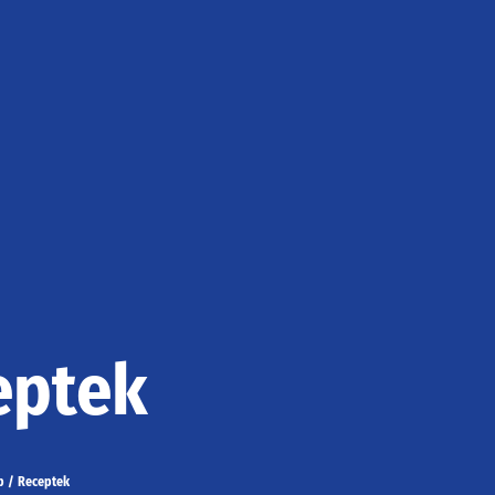
eptek
p
/
Receptek