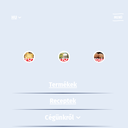
Ugrás
a
HU
tartalomhoz
MENÜ
TÉSZTA
LISZT
TOJÁS
Termékek
Receptek
Cégünkről