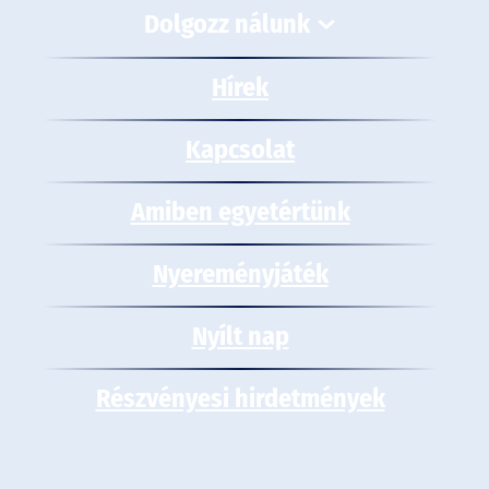
Dolgozz nálunk
Hírek
Kapcsolat
Amiben egyetértünk
Nyereményjáték
Nyílt nap
Részvényesi hirdetmények