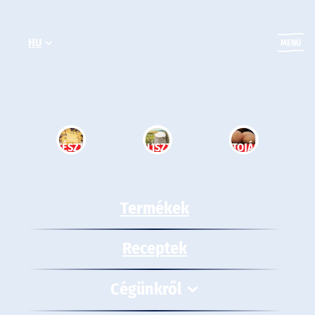
Ugrás
a
HU
tartalomhoz
MENÜ
TÉSZTA
LISZT
TOJÁS
Termékek
Receptek
Cégünkről