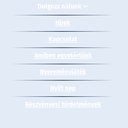
Dolgozz nálunk
Hírek
Kapcsolat
Amiben egyetértünk
Nyereményjáték
Nyílt nap
Részvényesi hirdetmények