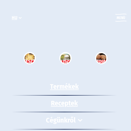
Ugrás
a
HU
tartalomhoz
MENÜ
TÉSZTA
LISZT
TOJÁS
Termékek
Receptek
Cégünkről