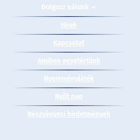
Dolgozz nálunk
Hírek
Kapcsolat
Amiben egyetértünk
Nyereményjáték
Nyílt nap
Részvényesi hirdetmények