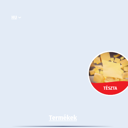
Ugrás
a
HU
tartalomhoz
TÉSZTA
Termékek