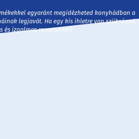
 termékekkel egyaránt megidézheted konyhádban a
háinak legjavát. Ha egy kis ihletre van szükséged,
es és izgalmas receptekkel!
30 perc
60 perc
60+ perc