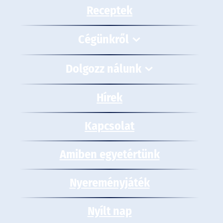
Receptek
Cégünkről
Dolgozz nálunk
Hírek
Kapcsolat
Amiben egyetértünk
Nyereményjáték
Nyílt nap