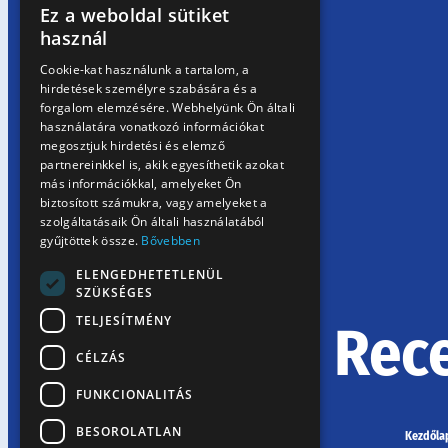
Ez a weboldal sütiket
HUNGARIAN
használ
EN
Cookie-kat használunk a tartalom, a
hirdetések személyre szabására és a
SK
forgalom elemzésére. Webhelyünk Ön általi
RO
használatára vonatkozó információkat
megosztjuk hirdetési és elemző
partnereinkkel is, akik egyesíthetik azokat
más információkkal, amelyeket Ön
biztosított számukra, vagy amelyeket a
szolgáltatásaik Ön általi használatából
gyűjtöttek össze.
Bővebben
ELENGEDHETETLENÜL
SZÜKSÉGES
TELJESÍTMÉNY
Rec
CÉLZÁS
FUNKCIONALITÁS
BESOROLATLAN
Kezdőla