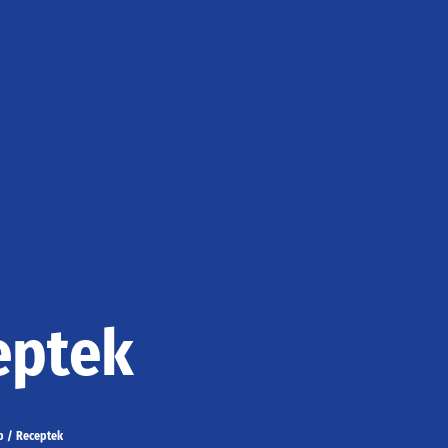
eptek
p
/
Receptek