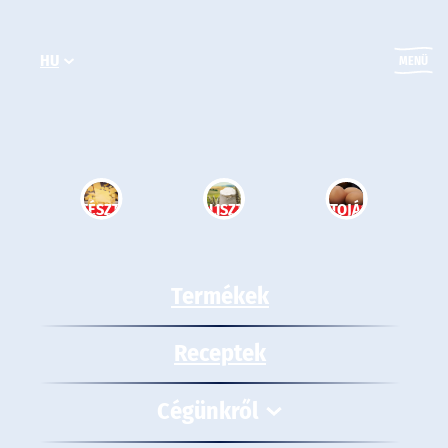
Ugrás
a
HU
tartalomhoz
MENÜ
TÉSZTA
LISZT
TOJÁS
Termékek
Receptek
Cégünkről