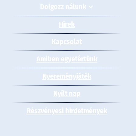
Dolgozz nálunk
Hírek
Kapcsolat
Amiben egyetértünk
Nyereményjáték
Nyílt nap
Részvényesi hirdetmények