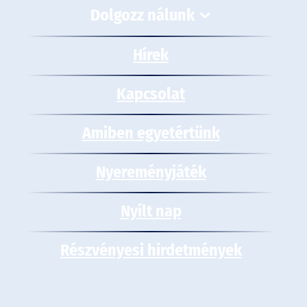
Dolgozz nálunk
Hírek
Kapcsolat
Amiben egyetértünk
Nyereményjáték
Nyílt nap
Részvényesi hirdetmények