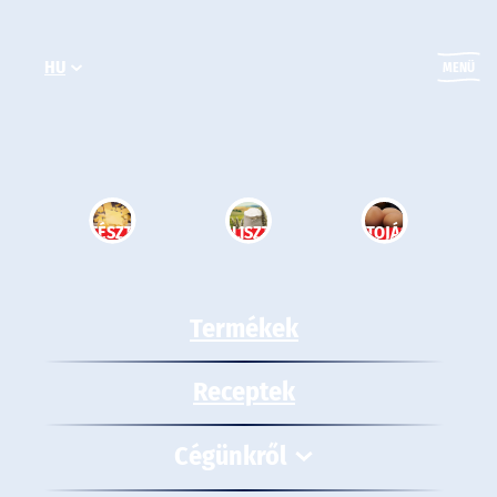
Ugrás
a
HU
tartalomhoz
MENÜ
TÉSZTA
LISZT
TOJÁS
Termékek
Receptek
Cégünkről