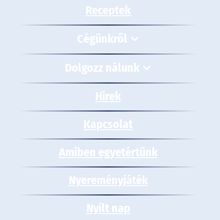
Receptek
Cégünkről
Dolgozz nálunk
Hírek
Kapcsolat
Amiben egyetértünk
Nyereményjáték
Nyílt nap