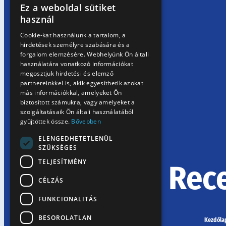
Ez a weboldal sütiket
HUNGARIAN
használ
EN
Cookie-kat használunk a tartalom, a
hirdetések személyre szabására és a
SK
forgalom elemzésére. Webhelyünk Ön általi
RO
használatára vonatkozó információkat
megosztjuk hirdetési és elemző
partnereinkkel is, akik egyesíthetik azokat
más információkkal, amelyeket Ön
biztosított számukra, vagy amelyeket a
szolgáltatásaik Ön általi használatából
gyűjtöttek össze.
Bővebben
ELENGEDHETETLENÜL
SZÜKSÉGES
TELJESÍTMÉNY
Rec
CÉLZÁS
FUNKCIONALITÁS
BESOROLATLAN
Kezdőla