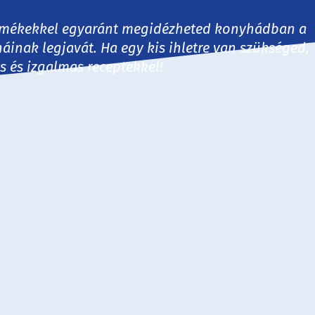
 termékekkel egyaránt megidézheted konyhádban a
háinak legjavát. Ha egy kis ihletre van szükséged,
es és izgalmas receptekkel!
30 perc
60 perc
60+ perc