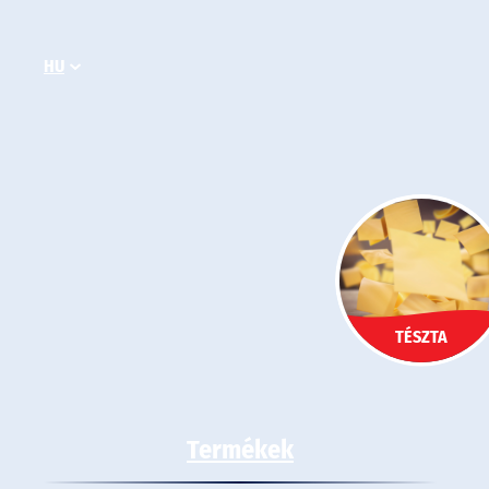
Ugrás
a
HU
tartalomhoz
TÉSZTA
Termékek