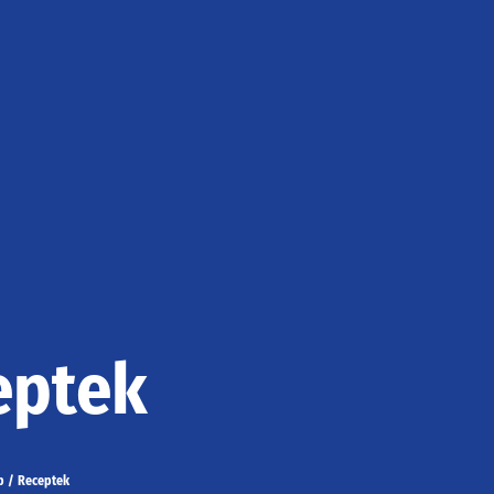
eptek
p
/
Receptek