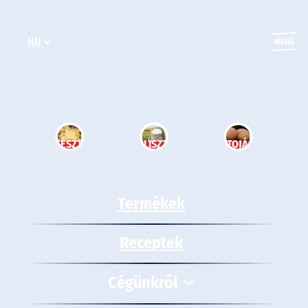
Ugrás
a
HU
tartalomhoz
MENÜ
TÉSZTA
LISZT
TOJÁS
Termékek
Receptek
Cégünkről