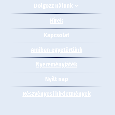
Dolgozz nálunk
Hírek
Kapcsolat
Amiben egyetértünk
Nyereményjáték
Nyílt nap
Részvényesi hirdetmények