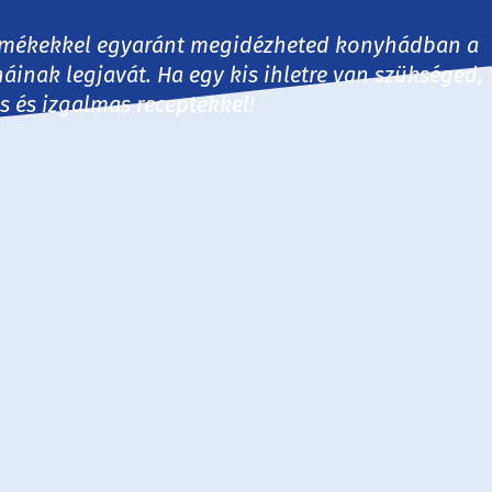
 termékekkel egyaránt megidézheted konyhádban a
háinak legjavát. Ha egy kis ihletre van szükséged,
es és izgalmas receptekkel!
30 perc
60 perc
60+ perc