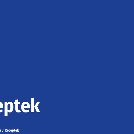
eptek
p
/
Receptek