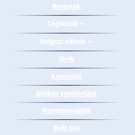
Receptek
Cégünkről
Dolgozz nálunk
Hírek
Kapcsolat
Amiben egyetértünk
Nyereményjáték
Nyílt nap