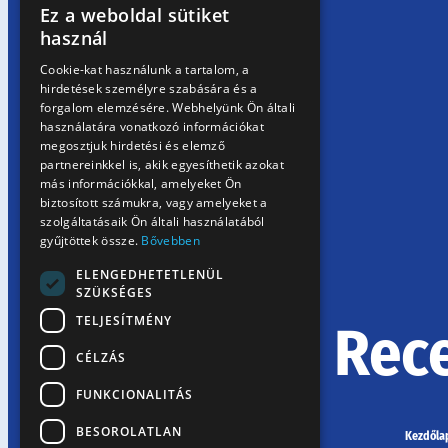
Ez a weboldal sütiket
HUNGARIAN
használ
EN
Cookie-kat használunk a tartalom, a
hirdetések személyre szabására és a
SK
forgalom elemzésére. Webhelyünk Ön általi
RO
használatára vonatkozó információkat
megosztjuk hirdetési és elemző
partnereinkkel is, akik egyesíthetik azokat
más információkkal, amelyeket Ön
biztosított számukra, vagy amelyeket a
szolgáltatásaik Ön általi használatából
gyűjtöttek össze.
Bővebben
ELENGEDHETETLENÜL
SZÜKSÉGES
TELJESÍTMÉNY
Rec
CÉLZÁS
FUNKCIONALITÁS
BESOROLATLAN
Kezdőla