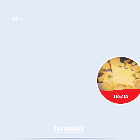
Ugrás
a
HU
tartalomhoz
TÉSZTA
Termékek