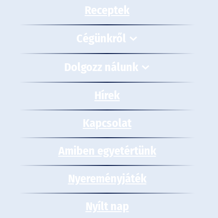
Receptek
Cégünkről
Dolgozz nálunk
Hírek
Kapcsolat
Amiben egyetértünk
Nyereményjáték
Nyílt nap