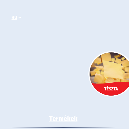
Ugrás
a
HU
tartalomhoz
TÉSZTA
Termékek