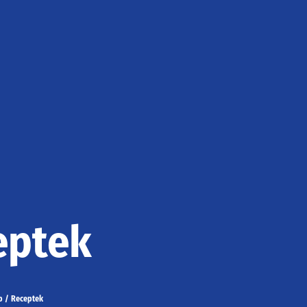
eptek
p
/
Receptek