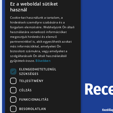
Ez a weboldal sütiket
HUNGARIAN
használ
EN
Cookie-kat használunk a tartalom, a
hirdetések személyre szabására és a
SK
forgalom elemzésére. Webhelyünk Ön általi
RO
használatára vonatkozó információkat
megosztjuk hirdetési és elemző
partnereinkkel is, akik egyesíthetik azokat
más információkkal, amelyeket Ön
biztosított számukra, vagy amelyeket a
szolgáltatásaik Ön általi használatából
gyűjtöttek össze.
Bővebben
ELENGEDHETETLENÜL
SZÜKSÉGES
TELJESÍTMÉNY
Rec
CÉLZÁS
FUNKCIONALITÁS
BESOROLATLAN
Kezdőla