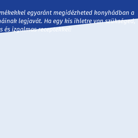
 termékekkel egyaránt megidézheted konyhádban a
háinak legjavát. Ha egy kis ihletre van szükséged,
es és izgalmas receptekkel!
30 perc
60 perc
60+ perc