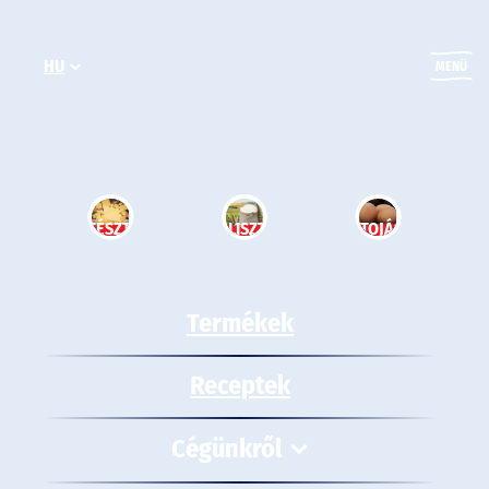
Ugrás
a
HU
tartalomhoz
MENÜ
TÉSZTA
LISZT
TOJÁS
Termékek
Receptek
Cégünkről