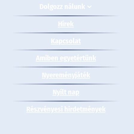
Dolgozz nálunk
Hírek
Kapcsolat
Amiben egyetértünk
Nyereményjáték
Nyílt nap
Részvényesi hirdetmények