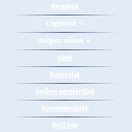
Receptek
Cégünkről
Dolgozz nálunk
Hírek
Kapcsolat
Amiben egyetértünk
Nyereményjáték
Nyílt nap