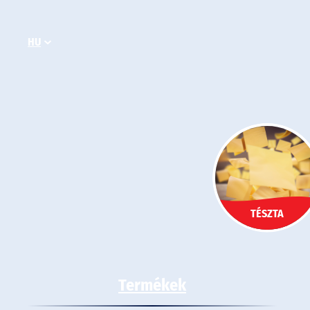
Ugrás
a
HU
tartalomhoz
TÉSZTA
Termékek