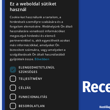
Ez a weboldal sütiket
HUNGARIAN
használ
EN
Cookie-kat használunk a tartalom, a
hirdetések személyre szabására és a
SK
forgalom elemzésére. Webhelyünk Ön általi
RO
használatára vonatkozó információkat
megosztjuk hirdetési és elemző
partnereinkkel is, akik egyesíthetik azokat
más információkkal, amelyeket Ön
biztosított számukra, vagy amelyeket a
szolgáltatásaik Ön általi használatából
gyűjtöttek össze.
Bővebben
ELENGEDHETETLENÜL
SZÜKSÉGES
TELJESÍTMÉNY
Rec
CÉLZÁS
FUNKCIONALITÁS
BESOROLATLAN
Kezdőla