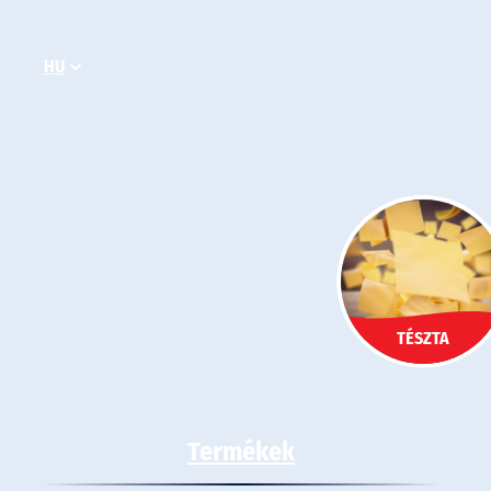
Ugrás
a
HU
tartalomhoz
TÉSZTA
Termékek