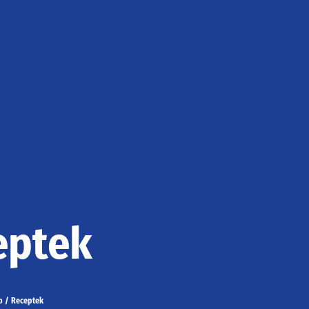
eptek
p
/
Receptek