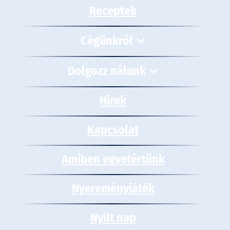
Receptek
Cégünkről
Dolgozz nálunk
Hírek
Kapcsolat
Amiben egyetértünk
Nyereményjáték
Nyílt nap