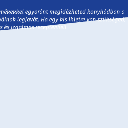
 termékekkel egyaránt megidézheted konyhádban a
háinak legjavát. Ha egy kis ihletre van szükséged,
es és izgalmas receptekkel!
30 perc
60 perc
60+ perc