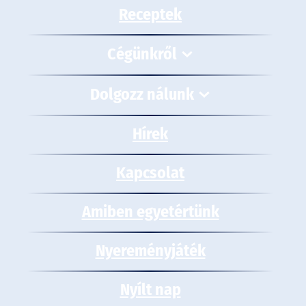
Receptek
Cégünkről
Dolgozz nálunk
Hírek
Kapcsolat
Amiben egyetértünk
Nyereményjáték
Nyílt nap