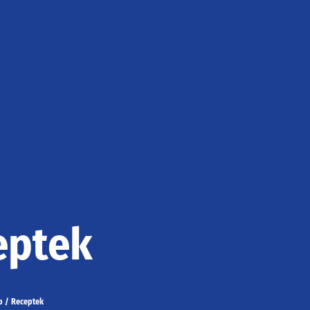
eptek
p
/
Receptek