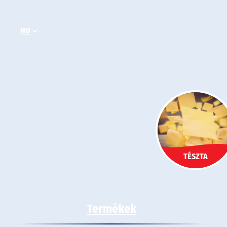
Ugrás
a
HU
tartalomhoz
TÉSZTA
Termékek