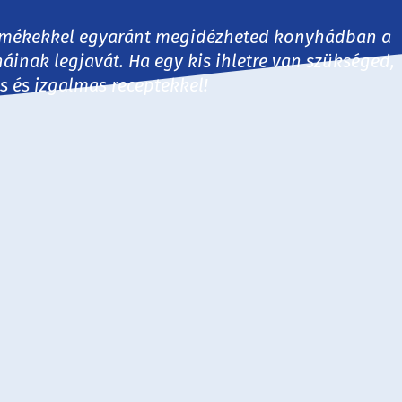
 termékekkel egyaránt megidézheted konyhádban a
háinak legjavát. Ha egy kis ihletre van szükséged,
es és izgalmas receptekkel!
30 perc
60 perc
60+ perc