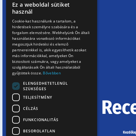
Ez a weboldal sütiket
HUNGARIAN
használ
EN
Cookie-kat használunk a tartalom, a
hirdetések személyre szabására és a
SK
forgalom elemzésére. Webhelyünk Ön általi
RO
használatára vonatkozó információkat
megosztjuk hirdetési és elemző
partnereinkkel is, akik egyesíthetik azokat
más információkkal, amelyeket Ön
biztosított számukra, vagy amelyeket a
szolgáltatásaik Ön általi használatából
gyűjtöttek össze.
Bővebben
ELENGEDHETETLENÜL
SZÜKSÉGES
TELJESÍTMÉNY
Rec
CÉLZÁS
FUNKCIONALITÁS
BESOROLATLAN
Kezdőla