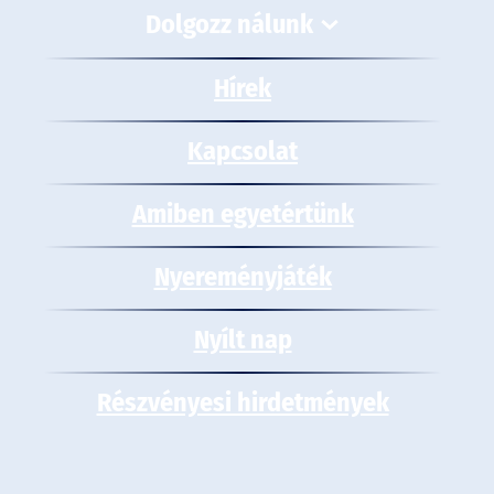
Dolgozz nálunk
Hírek
Kapcsolat
Amiben egyetértünk
Nyereményjáték
Nyílt nap
Részvényesi hirdetmények