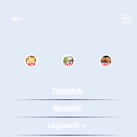
Ugrás
a
HU
tartalomhoz
MENÜ
TÉSZTA
LISZT
TOJÁS
Termékek
Receptek
Cégünkről