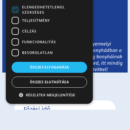
ELENGEDHETETLENÜL
Receptek
SZÜKSÉGES
TELJESÍTMÉNY
Kezdőlap
/
Receptek
CÉLZÁS
FUNKCIONALITÁS
Legyen tészta, liszt vagy tojás, a Gyermelyi
termékekkel egyaránt megidézheted konyhádban a
BESOROLATLAN
tradicionális hazai ízeket és a nagyvilág konyháinak
legjavát. Ha egy kis ihletre van szükséged, itt mindig
ÖSSZES ELFOGADÁSA
várunk ízletes és izgalmas receptekkel!
ÖSSZES ELUTASÍTÁSA
RÉSZLETEK MEGJELENÍTÉSE