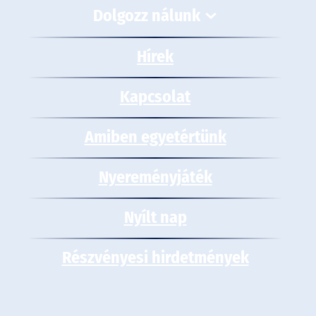
Dolgozz nálunk
Hírek
Kapcsolat
Amiben egyetértünk
Nyereményjáték
Nyílt nap
Részvényesi hirdetmények