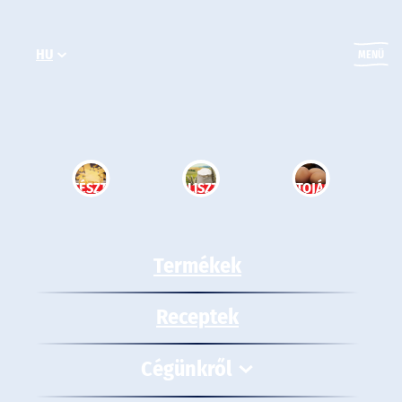
Ugrás
a
HU
tartalomhoz
MENÜ
TÉSZTA
LISZT
TOJÁS
Termékek
Receptek
Cégünkről