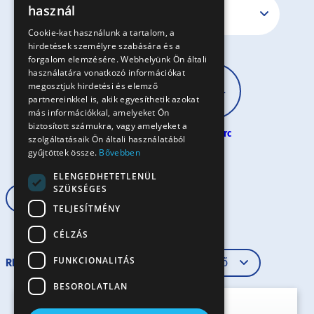
használ
EN
Cookie-kat használunk a tartalom, a
hirdetések személyre szabására és a
SK
forgalom elemzésére. Webhelyünk Ön általi
RO
használatára vonatkozó információkat
megosztjuk hirdetési és elemző
partnereinkkel is, akik egyesíthetik azokat
más információkkal, amelyeket Ön
biztosított számukra, vagy amelyeket a
30 perc
60 perc
60+ perc
szolgáltatásaik Ön általi használatából
gyűjtöttek össze.
Bővebben
ELENGEDHETETLENÜL
SZÜKSÉGES
Húsos
Hosszú tészta
TELJESÍTMÉNY
CÉLZÁS
FUNKCIONALITÁS
RENDEZÉS
BESOROLATLAN