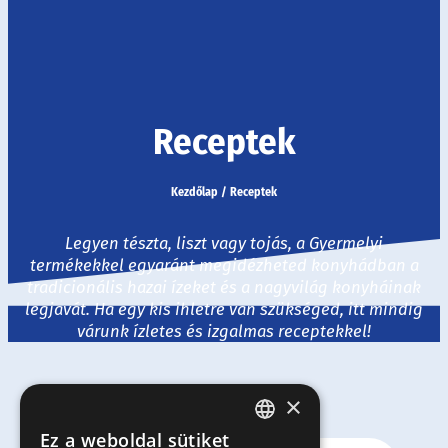
Receptek
Kezdőlap
/
Receptek
Legyen tészta, liszt vagy tojás, a Gyermelyi
termékekkel egyaránt megidézheted konyhádban a
tradicionális hazai ízeket és a nagyvilág konyháinak
legjavát. Ha egy kis ihletre van szükséged, itt mindig
várunk ízletes és izgalmas receptekkel!
×
Ez a weboldal sütiket
HUNGARIAN