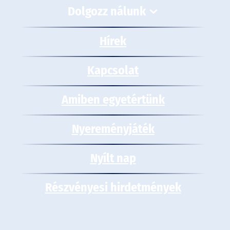
Dolgozz nálunk
Hírek
Kapcsolat
Amiben egyetértünk
Nyereményjáték
Nyílt nap
Részvényesi hirdetmények