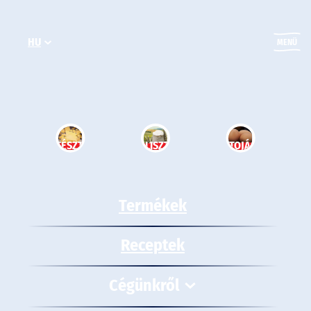
Ugrás
a
HU
tartalomhoz
MENÜ
TÉSZTA
LISZT
TOJÁS
Termékek
Receptek
Cégünkről