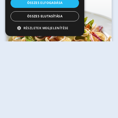
ÖSSZES ELFOGADÁSA
ÖSSZES ELUTASÍTÁSA
RÉSZLETEK MEGJELENÍTÉSE
30 perc
Ananászos chilis tépett csirkés tésztasaláta