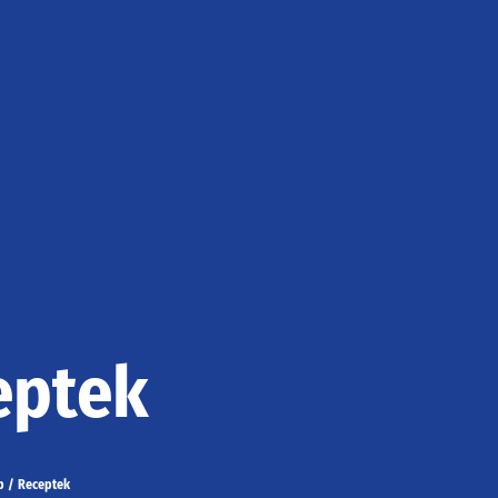
eptek
p
/
Receptek