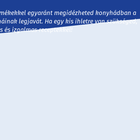
 termékekkel egyaránt megidézheted konyhádban a
háinak legjavát. Ha egy kis ihletre van szükséged,
es és izgalmas receptekkel!
30 perc
60 perc
60+ perc