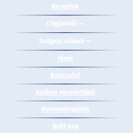
Receptek
Cégünkről
Dolgozz nálunk
Hírek
Kapcsolat
Amiben egyetértünk
Nyereményjáték
Nyílt nap