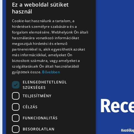
Ez a weboldal sütiket
HUNGARIAN
használ
EN
Cookie-kat használunk a tartalom, a
hirdetések személyre szabására és a
SK
forgalom elemzésére. Webhelyünk Ön általi
RO
használatára vonatkozó információkat
megosztjuk hirdetési és elemző
partnereinkkel is, akik egyesíthetik azokat
más információkkal, amelyeket Ön
biztosított számukra, vagy amelyeket a
szolgáltatásaik Ön általi használatából
gyűjtöttek össze.
Bővebben
ELENGEDHETETLENÜL
SZÜKSÉGES
TELJESÍTMÉNY
Rec
CÉLZÁS
FUNKCIONALITÁS
BESOROLATLAN
Kezdőla