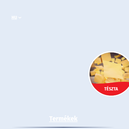
Ugrás
a
HU
tartalomhoz
TÉSZTA
Termékek