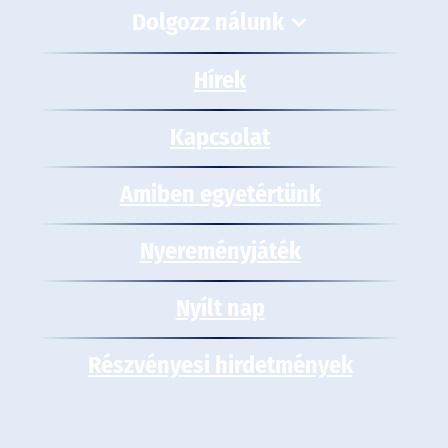
Dolgozz nálunk
Hírek
Kapcsolat
Amiben egyetértünk
Nyereményjáték
Nyílt nap
Részvényesi hirdetmények