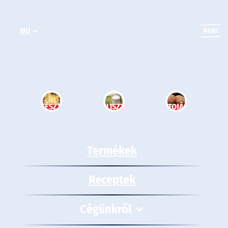
Ugrás
a
HU
tartalomhoz
MENÜ
TÉSZTA
LISZT
TOJÁS
Termékek
Receptek
Cégünkről