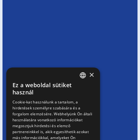
×
Ez a weboldal sütiket
HUNGARIAN
használ
EN
Cookie-kat használunk a tartalom, a
hirdetések személyre szabására és a
SK
Receptek
forgalom elemzésére. Webhelyünk Ön általi
RO
használatára vonatkozó információkat
megosztjuk hirdetési és elemző
Kezdőlap
/
Receptek
partnereinkkel is, akik egyesíthetik azokat
más információkkal, amelyeket Ön