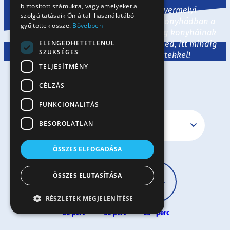
biztosított számukra, vagy amelyeket a
Legyen tészta, liszt vagy tojás, a Gyermelyi
szolgáltatásaik Ön általi használatából
termékekkel egyaránt megidézheted konyhádban a
gyűjtöttek össze.
Bővebben
tradicionális hazai ízeket és a nagyvilág konyháinak
ELENGEDHETETLENÜL
legjavát. Ha egy kis ihletre van szükséged, itt mindig
SZÜKSÉGES
várunk ízletes és izgalmas receptekkel!
TELJESÍTMÉNY
CÉLZÁS
FUNKCIONALITÁS
BESOROLATLAN
ÖSSZES ELFOGADÁSA
ÖSSZES ELUTASÍTÁSA
RÉSZLETEK MEGJELENÍTÉSE
30 perc
60 perc
60+ perc