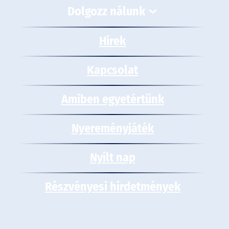
Dolgozz nálunk
Hírek
Kapcsolat
Amiben egyetértünk
Nyereményjáték
Nyílt nap
Részvényesi hirdetmények