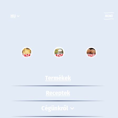
Ugrás
a
HU
tartalomhoz
MENÜ
TÉSZTA
LISZT
TOJÁS
Termékek
Receptek
Cégünkről