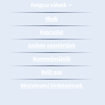
Dolgozz nálunk
Hírek
Kapcsolat
Amiben egyetértünk
Nyereményjáték
Nyílt nap
Részvényesi hirdetmények